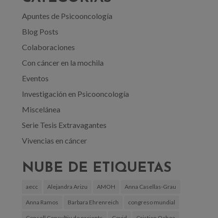
Apuntes de Psicooncología
Blog Posts
Colaboraciones
Con cáncer en la mochila
Eventos
Investigación en Psicooncología
Miscelánea
Serie Tesis Extravagantes
Vivencias en cáncer
NUBE DE ETIQUETAS
aecc
Alejandra Arizu
AMOH
Anna Casellas-Grau
Anna Ramos
Barbara Ehrenreich
congreso mundial
Consell Consultiu de pacients
Covid
Cristian Ochoa