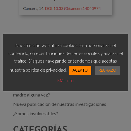
BUSCAR
Nuestro sitio web utiliza cookies para personalizar el
contenido, ofrecer funciones de redes sociales y analizar el
tráfico. Si sigues navegando entendemos que aceptas
nuestra política de privacidad.
ACEPTO
RECHAZO
POST RECIENTES
Más info
[Testimonio tras un Cáncer de Mama] ¿Podré ser
madre alguna vez?
Nueva publicación de nuestras investigaciones
¿Somos invulnerables?
CATEGORÍAS