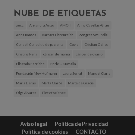
NUBE DE ETIQUETAS
aecc
Alejandra Arizu
AMOH
Anna Casellas-Grau
Anna Ramos
Barbara Ehrenreich
congreso mundial
Consell Consultiu de pacients
Covid
Cristian Ochoa
Cristina Pena
cáncer de mama
cáncer de ovario
Elisenda Escriche
Enric C. Sumalla
Fundación Mey Hofmann
Laura Serrat
Manuel Claris
Maria Lleras
Marta Clarós
Marta de Gracia
Olga Álvarez
Pint of science
Aviso legal
Política de Privacidad
Política de cookies
CONTACTO