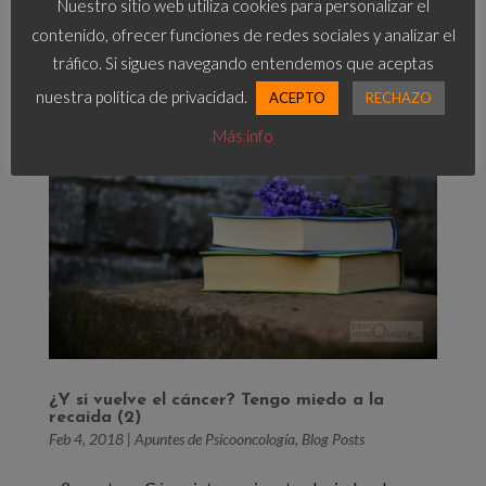
Nuestro sitio web utiliza cookies para personalizar el
poner todo de mi parte. No tenía otra cosa en la
contenido, ofrecer funciones de redes sociales y analizar el
mente que curarme,...
tráfico. Si sigues navegando entendemos que aceptas
nuestra política de privacidad.
ACEPTO
RECHAZO
Más info
¿Y si vuelve el cáncer? Tengo miedo a la
recaída (2)
Feb 4, 2018
|
Apuntes de Psicooncología
,
Blog Posts