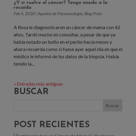
¿Y si vuelve el cáncer? Tengo miedo a la
recaída
Feb 4, 2018
|
Apuntes de Psicooncología
,
Blog Posts
A Rosa le diagnosticaron un cáncer de mama con 42
años. Tardó mucho en consultar, a pesar de que ya
había notado un bulto en el pecho hacía meses y
ahora recuerda como si fuese ayer aquel día en que el
médico le informó de los datos de la biopsia. Había
tenido la...
« Entradas más antiguas
BUSCAR
POST RECIENTES
[Testimonio tras un Cáncer de Mama] ¿Podré ser