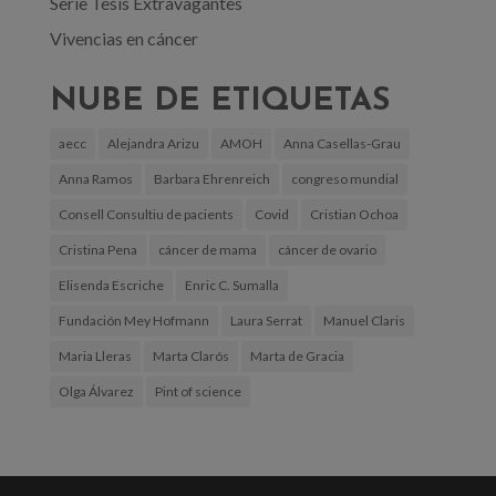
Serie Tesis Extravagantes
Vivencias en cáncer
NUBE DE ETIQUETAS
aecc
Alejandra Arizu
AMOH
Anna Casellas-Grau
Anna Ramos
Barbara Ehrenreich
congreso mundial
Consell Consultiu de pacients
Covid
Cristian Ochoa
Cristina Pena
cáncer de mama
cáncer de ovario
Elisenda Escriche
Enric C. Sumalla
Fundación Mey Hofmann
Laura Serrat
Manuel Claris
Maria Lleras
Marta Clarós
Marta de Gracia
Olga Álvarez
Pint of science