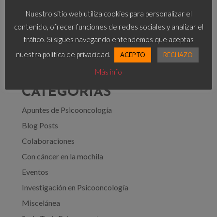
POST RECIENTES
Nuestro sitio web utiliza cookies para personalizar el
[Testimonio tras un Cáncer de Mama] ¿Podré ser
contenido, ofrecer funciones de redes sociales y analizar el
madre alguna vez?
tráfico. Si sigues navegando entendemos que aceptas
Nueva publicación de nuestras investigaciones
nuestra política de privacidad.
ACEPTO
RECHAZO
¿Somos invulnerables?
Más info
CATEGORÍAS
Apuntes de Psicooncología
Blog Posts
Colaboraciones
Con cáncer en la mochila
Eventos
Investigación en Psicooncología
Miscelánea