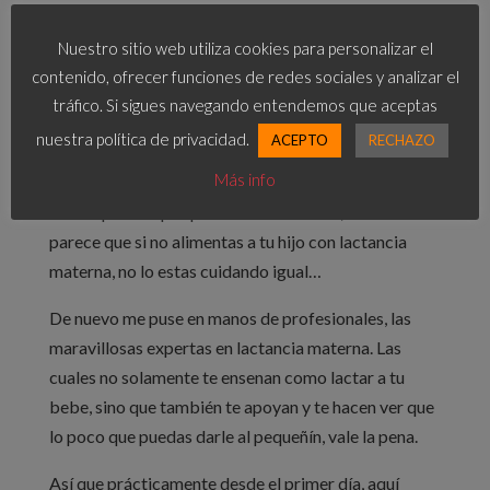
cambio en el pecho. Pero no mentiré, tuve momentos
de bajón, donde el miedo invadía lo racional.
Nuestro sitio web utiliza cookies para personalizar el
contenido, ofrecer funciones de redes sociales y analizar el
Superado casi todo el embarazo, y super feliz, surgió
tráfico. Si sigues navegando entendemos que aceptas
otra duda. ¿Podre darle lactancia materna a mi
nuestra política de privacidad.
ACEPTO
RECHAZO
pequeño con solamente un pecho y el cual fue
Más info
sometido también a cirugía? Ahora mismo hay
mucha presión por parte de la sociedad, donde
parece que si no alimentas a tu hijo con lactancia
materna, no lo estas cuidando igual…
De nuevo me puse en manos de profesionales, las
maravillosas expertas en lactancia materna. Las
cuales no solamente te ensenan como lactar a tu
bebe, sino que también te apoyan y te hacen ver que
lo poco que puedas darle al pequeñín, vale la pena.
Así que prácticamente desde el primer día, aquí