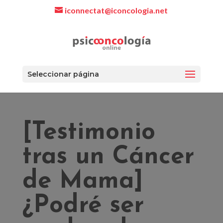
iconnectat@iconcologia.net
Seleccionar página
[Testimonio
tras un Cáncer
de Mama]
¿Podré ser