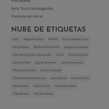
Miscelánea
Serie Tesis Extravagantes
Vivencias en cáncer
NUBE DE ETIQUETAS
aecc
Alejandra Arizu
AMOH
Anna Casellas-Grau
Anna Ramos
Barbara Ehrenreich
congreso mundial
Consell Consultiu de pacients
Covid
Cristian Ochoa
Cristina Pena
cáncer de mama
cáncer de ovario
Elisenda Escriche
Enric C. Sumalla
Fundación Mey Hofmann
Laura Serrat
Manuel Claris
Maria Lleras
Marta Clarós
Marta de Gracia
Olga Álvarez
Pint of science