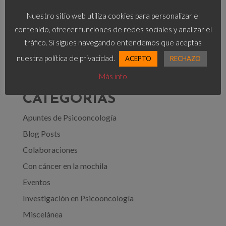
POST RECIENTES
Nuestro sitio web utiliza cookies para personalizar el
[Testimonio tras un Cáncer de Mama] ¿Podré ser
contenido, ofrecer funciones de redes sociales y analizar el
madre alguna vez?
tráfico. Si sigues navegando entendemos que aceptas
Nueva publicación de nuestras investigaciones
nuestra política de privacidad.
ACEPTO
RECHAZO
¿Somos invulnerables?
Más info
CATEGORÍAS
Apuntes de Psicooncología
Blog Posts
Colaboraciones
Con cáncer en la mochila
Eventos
Investigación en Psicooncología
Miscelánea