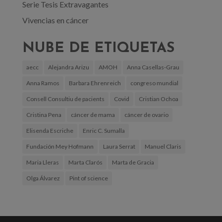
Serie Tesis Extravagantes
Vivencias en cáncer
NUBE DE ETIQUETAS
aecc
Alejandra Arizu
AMOH
Anna Casellas-Grau
Anna Ramos
Barbara Ehrenreich
congreso mundial
Consell Consultiu de pacients
Covid
Cristian Ochoa
Cristina Pena
cáncer de mama
cáncer de ovario
Elisenda Escriche
Enric C. Sumalla
Fundación Mey Hofmann
Laura Serrat
Manuel Claris
Maria Lleras
Marta Clarós
Marta de Gracia
Olga Álvarez
Pint of science