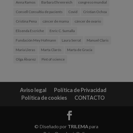
Anna Ramos
Barbara Ehrenreich
congreso mundial
Consell Consultiu de pacients
Covid
Cristian Ochoa
Cristina Pena
cáncer de mama
cáncer de ovario
Elisenda Escriche
Enric C. Sumalla
Fundación Mey Hofmann
Laura Serrat
Manuel Claris
Maria Lleras
Marta Clarós
Marta de Gracia
Olga Álvarez
Pint of science
Aviso legal
Política de Privacidad
Política de cookies
CONTACTO
© Diseñado por
TRILEMA
para