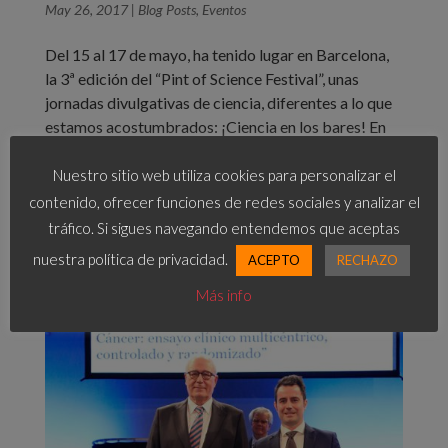
May 26, 2017
|
Blog Posts
,
Eventos
Del 15 al 17 de mayo, ha tenido lugar en Barcelona,
la 3ª edición del “Pint of Science Festival”, unas
jornadas divulgativas de ciencia, diferentes a lo que
estamos acostumbrados: ¡Ciencia en los bares! En
esta edición, el Dr. Cristian Ochoa, director del
equipo de...
Nuestro sitio web utiliza cookies para personalizar el
contenido, ofrecer funciones de redes sociales y analizar el
tráfico. Si sigues navegando entendemos que aceptas
nuestra política de privacidad.
ACEPTO
RECHAZO
Más info