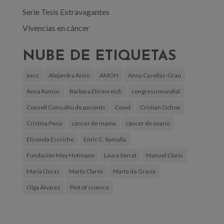
Serie Tesis Extravagantes
Vivencias en cáncer
NUBE DE ETIQUETAS
aecc
Alejandra Arizu
AMOH
Anna Casellas-Grau
Anna Ramos
Barbara Ehrenreich
congreso mundial
Consell Consultiu de pacients
Covid
Cristian Ochoa
Cristina Pena
cáncer de mama
cáncer de ovario
Elisenda Escriche
Enric C. Sumalla
Fundación Mey Hofmann
Laura Serrat
Manuel Claris
Maria Lleras
Marta Clarós
Marta de Gracia
Olga Álvarez
Pint of science