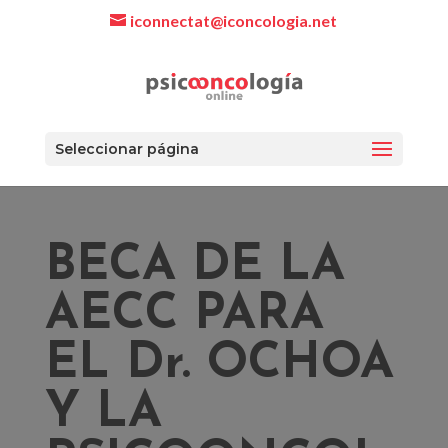
iconnectat@iconcologia.net
Seleccionar página
BECA DE LA
AECC PARA
EL Dr. OCHOA
Y LA