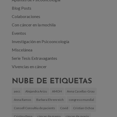
Blog Posts
Colaboraciones
Con cáncer en la mochila
Eventos
Investigación en Psicooncología
Miscelánea
Serie Tesis Extravagantes
Vivencias en cáncer
NUBE DE ETIQUETAS
aecc
Alejandra Arizu
AMOH
Anna Casellas-Grau
Anna Ramos
Barbara Ehrenreich
congreso mundial
Consell Consultiu de pacients
Covid
Cristian Ochoa
Cristina Pena
cáncer de mama
cáncer de ovario