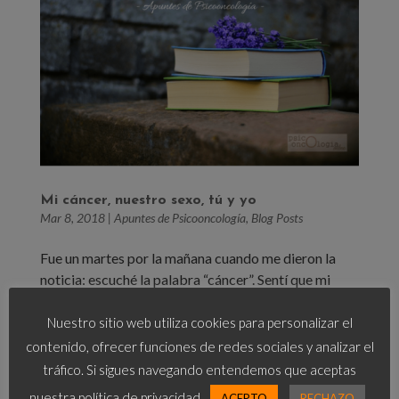
Mi cáncer, nuestro sexo, tú y yo
Mar 8, 2018
|
Apuntes de Psicooncología
,
Blog Posts
Fue un martes por la mañana cuando me dieron la
noticia: escuché la palabra “cáncer”. Sentí que mi
mundo se venía abajo. Enseguida empezamos los
tratamientos. Después del shock inicial, me centré en
Nuestro sitio web utiliza cookies para personalizar el
poner todo de mi parte. No tenía otra cosa en la
contenido, ofrecer funciones de redes sociales y analizar el
mente que curarme,...
tráfico. Si sigues navegando entendemos que aceptas
nuestra política de privacidad.
ACEPTO
RECHAZO