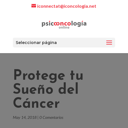
iconnectat@iconcologia.net
Seleccionar página
Protege tu
Sueño del
Cáncer
May 14, 2018
|
0 Comentarios