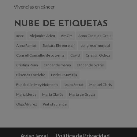
Vivencias en cáncer
NUBE DE ETIQUETAS
aecc
Alejandra Arizu
AMOH
Anna Casellas-Grau
Anna Ramos
Barbara Ehrenreich
congreso mundial
Consell Consultiu de pacients
Covid
Cristian Ochoa
Cristina Pena
cáncer de mama
cáncer de ovario
Elisenda Escriche
Enric C. Sumalla
Fundación Mey Hofmann
Laura Serrat
Manuel Claris
Maria Lleras
Marta Clarós
Marta de Gracia
Olga Álvarez
Pint of science
Aviso legal
Política de Privacidad