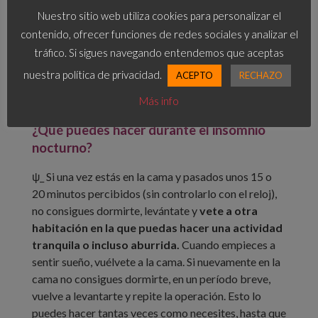
la televisión, escuchar la radio, hablar por teléfono,
Nuestro sitio web utiliza cookies para personalizar el
comer, trabajar o estudiar.
contenido, ofrecer funciones de redes sociales y analizar el
ψ_ Procura irte a la cama más o menos a la
misma
tráfico. Si sigues navegando entendemos que aceptas
hora
y cuando sientas sensación de sueño. Intenta
nuestra política de privacidad.
ACEPTO
RECHAZO
también levantarte por la mañana sobre la misma
Más info
hora, dentro de una flexibilidad.
¿Qué puedes hacer durante el insomnio
nocturno?
ψ_ Si una vez estás en la cama y pasados unos 15 o
20 minutos percibidos (sin controlarlo con el reloj),
no consigues dormirte, levántate y
vete a otra
habitación en la que puedas hacer una actividad
tranquila o incluso aburrida.
Cuando empieces a
sentir sueño, vuélvete a la cama. Si nuevamente en la
cama no consigues dormirte, en un período breve,
vuelve a levantarte y repite la operación. Esto lo
puedes hacer tantas veces como necesites, hasta que