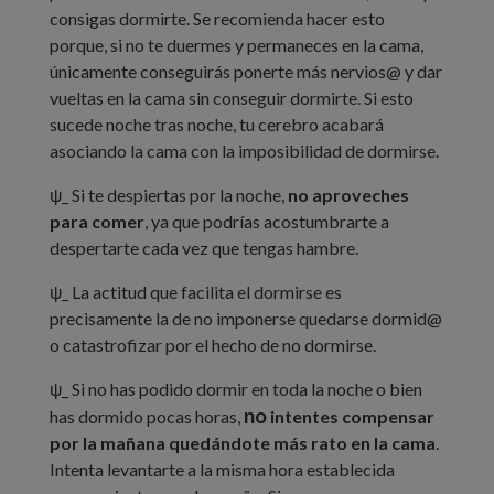
consigas dormirte. Se recomienda hacer esto
porque, si no te duermes y permaneces en la cama,
únicamente conseguirás ponerte más nervios@ y dar
vueltas en la cama sin conseguir dormirte. Si esto
sucede noche tras noche, tu cerebro acabará
asociando la cama con la imposibilidad de dormirse.
ψ_ Si te despiertas por la noche,
no aproveches
para comer
, ya que podrías acostumbrarte a
despertarte cada vez que tengas hambre.
ψ_ La actitud que facilita el dormirse es
precisamente la de no imponerse quedarse dormid@
o catastrofizar por el hecho de no dormirse.
ψ_ Si no has podido dormir en toda la noche o bien
no
has dormido pocas horas,
intentes compensar
por la mañana quedándote más rato en la cama
.
Intenta levantarte a la misma hora establecida