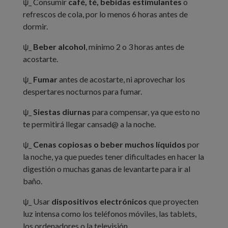
ψ_ Consumir
café, té, bebidas estimulantes
o
refrescos de cola, por lo menos 6 horas antes de
dormir.
ψ_
Beber alcohol
, mínimo 2 o 3 horas antes de
acostarte.
ψ_
Fumar
antes de acostarte, ni aprovechar los
despertares nocturnos para fumar.
ψ_
Siestas diurnas
para compensar, ya que esto no
te permitirá llegar cansad@ a la noche.
ψ_
Cenas copiosas o beber muchos líquidos
por
la noche, ya que puedes tener dificultades en hacer la
digestión o muchas ganas de levantarte para ir al
baño.
ψ_ Usar
dispositivos electrónicos
que proyecten
luz intensa como los teléfonos móviles, las tablets,
los ordenadores o la televisión.