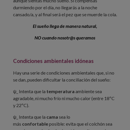
aunque sientas mucho sueño. Si compensas
durmiendo por el día, no llegarás a la noche
cansado/a, y al final será el pez que se muerde la cola.
El sueño llega de manera natural,
NO cuando nosotr@s queramos
Condiciones ambientales idóneas
Hay una serie de condiciones ambientales que, si no
se dan, pueden dificultar la conciliación del sueño:
ψ_ Intenta que la
temperatura
ambiente sea
agradable, ni mucho frío ni mucho calor (entre 18ºC
y 22ºC).
ψ_ Intenta que la
cama
sea lo
más
confortable
posible: evita que el colchón sea