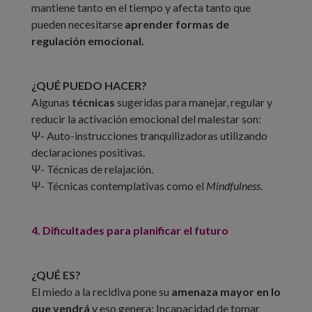
mantiene tanto en el tiempo y afecta tanto que
pueden necesitarse
aprender formas de
regulación emocional.
¿QUÉ PUEDO HACER?
Algunas
técnicas
sugeridas para manejar, regular y
reducir la activación emocional del malestar son:
Ψ- Auto-instrucciones tranquilizadoras utilizando
declaraciones positivas.
Ψ- Técnicas de relajación.
Ψ- Técnicas contemplativas como el
Mindfulness
.
4. Dificultades para planificar el futuro
¿QUÉ ES?
El miedo a la recidiva pone su
amenaza mayor en lo
que vendrá
y eso genera: Incapacidad de tomar