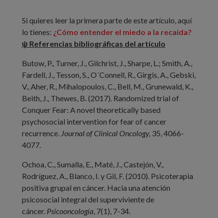
Si quieres leer la primera parte de este artículo, aquí
lo tienes:
¿Cómo entender el miedo a la recaída?
ψ Referencias bibliográficas del artículo
Butow, P., Turner, J., Gilchrist, J., Sharpe, L.; Smith, A.,
Fardell, J., Tesson, S., O´Connell, R., Girgis, A., Gebski,
V., Aher, R., Mihalopoulos, C., Bell, M., Grunewald, K.,
Beith, J., Thewes, B. (2017). Randomized trial of
Conquer Fear: A novel theoretically based
psychosocial intervention for fear of cancer
recurrence.
Journal of Clinical Oncology,
35, 4066-
4077.
Ochoa, C., Sumalla, E., Maté, J., Castejón, V.,
Rodríguez, A., Blanco, I. y Gil, F. (2010). Psicoterapia
positiva grupal en cáncer. Hacia una atención
psicosocial integral del superviviente de
cáncer.
Psicooncología
, 7(1), 7-34.