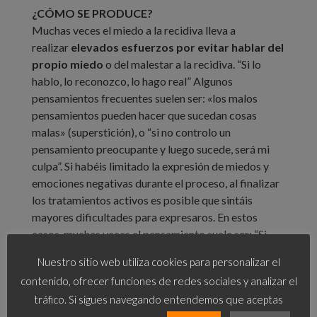
¿CÓMO SE PRODUCE?
Muchas veces el miedo a la recidiva lleva a
realizar
elevados esfuerzos por evitar hablar del
propio miedo
o del malestar a la recidiva. “Si lo
hablo, lo reconozco, lo hago real” Algunos
pensamientos frecuentes suelen ser: «los malos
pensamientos pueden hacer que sucedan cosas
malas» (superstición), o “si no controlo un
pensamiento preocupante y luego sucede, será mi
culpa”. Si habéis limitado la expresión de miedos y
emociones negativas durante el proceso, al finalizar
los tratamientos activos es posible que sintáis
mayores dificultades para expresaros. En estos
casos, muchas veces el pensamiento suele ser: “Si
antes no dije nada, ahora que las cosas parecen ir
Nuestro sitio web utiliza cookies para personalizar el
bien y que todos vuelven a la normalidad, menos me
contenido, ofrecer funciones de redes sociales y analizar el
podrán entender. Me dirán que me centre en lo
tráfico. Si sigues navegando entendemos que aceptas
bueno, que ya todo ha pasado.”