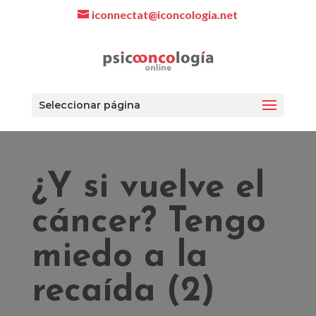
iconnectat@iconcologia.net
Seleccionar página
¿Y si vuelve el
cáncer? Tengo
miedo a la
recaída (2)