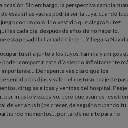
a ocasión. Sin embargo, la perspectiva cambia cua
de esas sillas vacías podría ser la tuya, cuando luc
 juego con un colorido vestido que alegra tu tez
uillas cada día, después de años de no hacerlo,
ne esta pesadilla llamada cáncer…Y llega la Navi
upar tu silla junto a los tuyos, familia y amigos q
e poder compartir este día siendo infinitamente m
e importante… De repente ves claro que los
e sentido tus días y valen el costoso peaje de pas
ntos, cirugías e idas y venidas del hospital. Peaje
r, por injusto y excesivo, pero que asumes resistie
al de ver a tus hijos crecer, de seguir ocupando tu
partiendo momentos… por tal de no irte para no