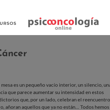
URSOS
Cáncer
a mesa es un pequeño vacío interior, un silencio, un
ncia que parece aumentar su intensidad en estos
ictorios que, por un lado, celebran el reencuentr
otro, añoran aquellos que ya no están… Todos hemos