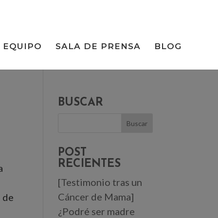
EQUIPO
SALA DE PRENSA
BLOG
BUSCAR
POST
RECIENTES
a
[Testimonio tras un
Cáncer de Mama]
o de
¿Podré ser madre