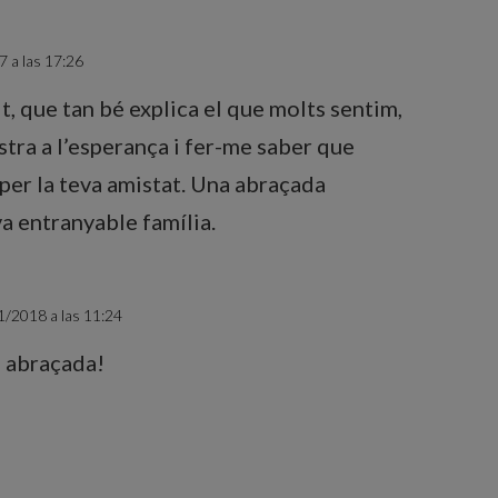
7 a las 17:26
t, que tan bé explica el que molts sentim,
stra a l’esperança i fer-me saber que
per la teva amistat. Una abraçada
va entranyable família.
1/2018 a las 11:24
a abraçada!