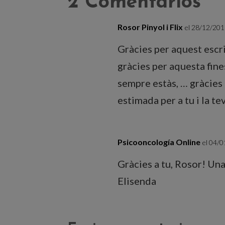
2 Comentarios
Rosor Pinyol i Flix
el 28/12/201
Gràcies per aquest escri
gràcies per aquesta fine
sempre estàs, … gràcies 
estimada per a tu i la te
Psicooncología Online
el 04/0
Gràcies a tu, Rosor! Un
Elisenda