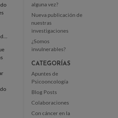
alguna vez?
ndo
es
Nueva publicación de
nuestras
investigaciones
dad…
¿Somos
invulnerables?
ue
ás
CATEGORÍAS
ar
Apuntes de
Psicooncología
ndo
Blog Posts
Colaboraciones
Con cáncer en la