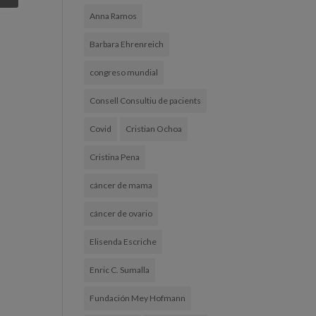
Anna Ramos
Barbara Ehrenreich
congreso mundial
Consell Consultiu de pacients
Covid
Cristian Ochoa
Cristina Pena
cáncer de mama
cáncer de ovario
Elisenda Escriche
Enric C. Sumalla
Fundación Mey Hofmann