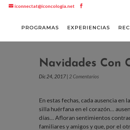
iconnectat@iconcologia.net
PROGRAMAS
EXPERIENCIAS
REC
Navidades Con 
Dic 24, 2017
|
2 Comentarios
En estas fechas, cada ausencia en l
silla huérfana en el corazón… ause
días… Afloran sentimientos contrad
familiares y amigos y que, por el 