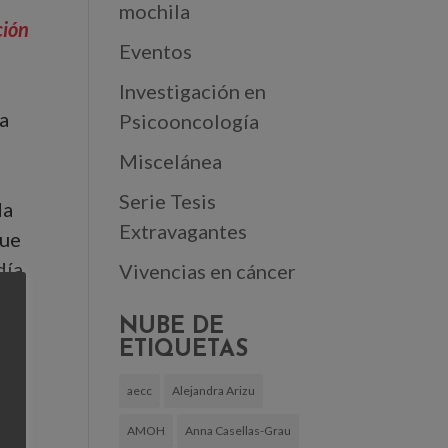
mochila
ción
Eventos
Investigación en
ya
Psicooncología
Miscelánea
Serie Tesis
da
Extravagantes
que
día
Vivencias en cáncer
lo
NUBE DE
bes
ETIQUETAS
aecc
Alejandra Arizu
AMOH
Anna Casellas-Grau