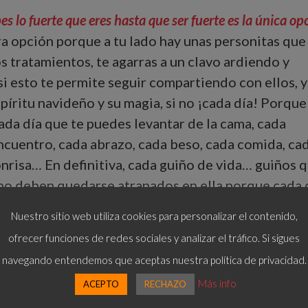
s lo fuerte que eres hasta que ser fuerte es la única op
tra opción porque a tu lado hay unas personitas que
os tratamientos, te agarras a un clavo ardiendo y
 si esto te permite seguir compartiendo con ellos, 
spíritu navideño y su magia, si no ¡cada día! Porque
ada día que te puedes levantar de la cama, cada
ncuentro, cada abrazo, cada beso, cada comida, ca
onrisa… En definitiva, cada guiño de vida… guiños 
 no deben quedarse atrapados en ella porque cada 
o a las personas que más quieres, es el mejor rega
Nuestro sitio web utiliza cookies para personalizar el contenido,
…
No esperes a Navidad, nunca sa
Valóralo y ¡vívelo!
ofrecer funciones de redes sociales y analizar el tráfico. Si sigues
navegando entendemos que aceptas nuestra política de privacidad.
¡Felices Fiestas!
Más info
ACEPTO
RECHAZO