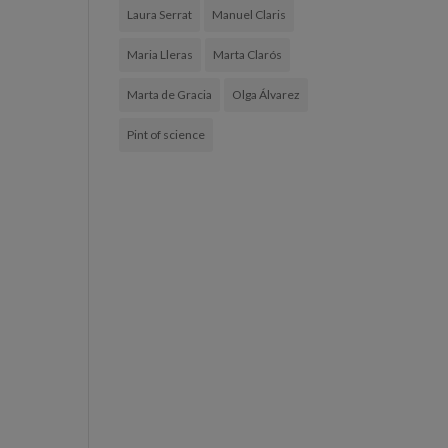
Laura Serrat
Manuel Claris
Maria Lleras
Marta Clarós
Marta de Gracia
Olga Álvarez
Pint of science