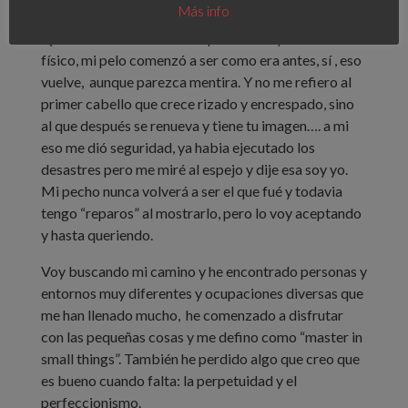
todo el proceso y estoy en ello…
Más info
Quizá comencé cuando empecé a recuperar mi
físico, mi pelo comenzó a ser como era antes, sí , eso
vuelve, aunque parezca mentira. Y no me refiero al
primer cabello que crece rizado y encrespado, sino
al que después se renueva y tiene tu imagen…. a mi
eso me dió seguridad, ya habia ejecutado los
desastres pero me miré al espejo y dije esa soy yo.
Mi pecho nunca volverá a ser el que fué y todavia
tengo “reparos” al mostrarlo, pero lo voy aceptando
y hasta queriendo.
Voy buscando mi camino y he encontrado personas y
entornos muy diferentes y ocupaciones diversas que
me han llenado mucho, he comenzado a disfrutar
con las pequeñas cosas y me defino como “master in
small things”. También he perdido algo que creo que
es bueno cuando falta: la perpetuidad y el
perfeccionismo.