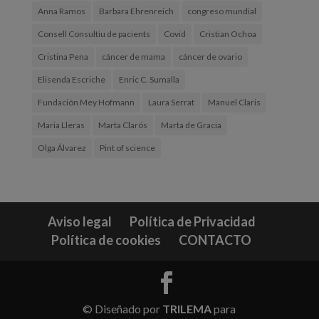
Anna Ramos
Barbara Ehrenreich
congreso mundial
Consell Consultiu de pacients
Covid
Cristian Ochoa
Cristina Pena
cáncer de mama
cáncer de ovario
Elisenda Escriche
Enric C. Sumalla
Fundación Mey Hofmann
Laura Serrat
Manuel Claris
Maria Lleras
Marta Clarós
Marta de Gracia
Olga Álvarez
Pint of science
Aviso legal
Política de Privacidad
Política de cookies
CONTACTO
© Diseñado por
TRILEMA
para