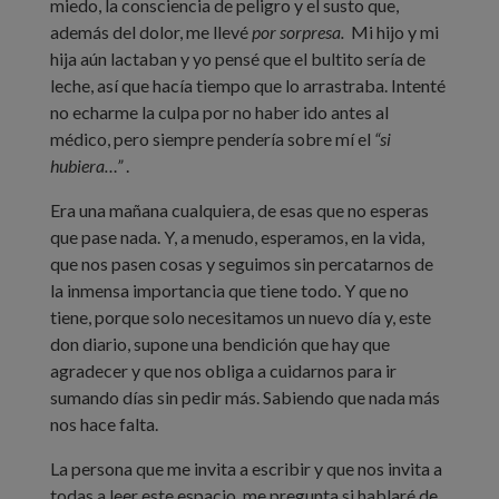
miedo, la consciencia de peligro y el susto que,
además del dolor, me llevé
por sorpresa.
Mi hijo y mi
hija aún lactaban y yo pensé que el bultito sería de
leche, así que hacía tiempo que lo arrastraba. Intenté
no echarme la culpa por no haber ido antes al
médico, pero siempre pendería sobre mí el
“si
hubiera…”
.
Era una mañana cualquiera, de esas que no esperas
que pase nada. Y, a menudo, esperamos, en la vida,
que nos pasen cosas y seguimos sin percatarnos de
la inmensa importancia que tiene todo. Y que no
tiene, porque solo necesitamos un nuevo día y, este
don diario, supone una bendición que hay que
agradecer y que nos obliga a cuidarnos para ir
sumando días sin pedir más. Sabiendo que nada más
nos hace falta.
La persona que me invita a escribir y que nos invita a
todas a leer este espacio, me pregunta si hablaré de