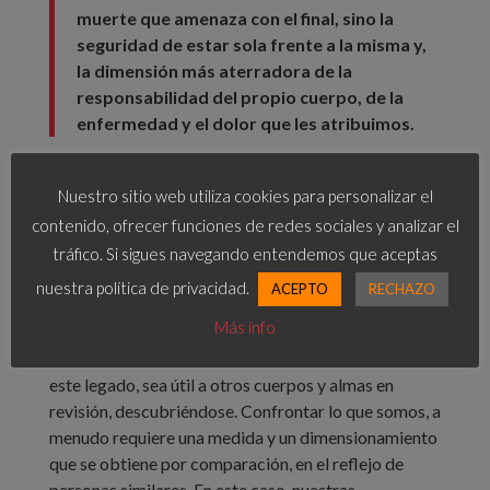
muerte que amenaza con el final, sino la
seguridad de estar sola frente a la misma y,
la dimensión más aterradora de la
responsabilidad del propio cuerpo, de la
enfermedad y el dolor que les atribuimos.
Y publiqué mi poemario que empieza y acaba con
Nuestro sitio web utiliza cookies para personalizar el
elegías dedicadas a las muertes del padre y del
contenido, ofrecer funciones de redes sociales y analizar el
amigo respectivamente, pero que también abunda
tráfico. Si sigues navegando entendemos que aceptas
en ilusiones, alegría, deseos, añoranzas, secretos,
vida
nuestra política de privacidad.
recuerdos…
.
ACEPTO
RECHAZO
Más info
No hubo, como esperaba, un antes y un después.
Pero, tal vez, este recorrido, este descubrimiento,
este legado, sea útil a otros cuerpos y almas en
revisión, descubriéndose. Confrontar lo que somos, a
menudo requiere una medida y un dimensionamiento
que se obtiene por comparación, en el reflejo de
personas similares. En este caso, nuestras