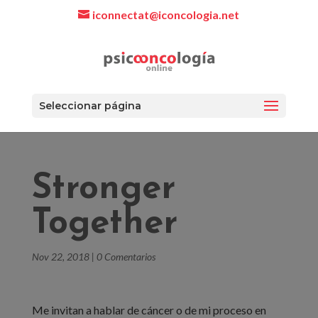
iconnectat@iconcologia.net
Seleccionar página
Stronger
Together
Nov 22, 2018
|
0 Comentarios
Me invitan a hablar de cáncer o de mi proceso en